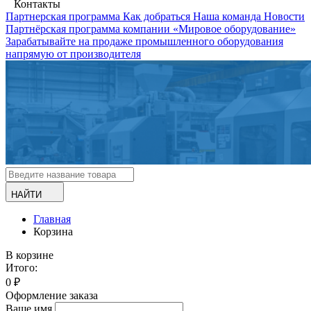
Контакты
Партнерская программа
Как добраться
Наша команда
Новости
Партнёрская программа компании «Мировое оборудование»
Зарабатывайте на продаже промышленного оборудования
напрямую от производителя
НАЙТИ
Главная
Корзина
В корзине
Итого:
0
₽
Оформление заказа
Ваше имя